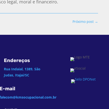
o legal, moral e financeiro.
Próximo post
→
Endereços
Rua Indaial, 1389, São
Judas, Itajaí/SC
E-mail
falecom@kmsocupacional.com.br