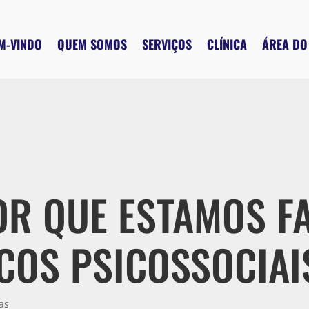
M-VINDO
QUEM SOMOS
SERVIÇOS
CLÍNICA
ÁREA DO
POR QUE ESTAMOS F
COS PSICOSSOCIAI
as