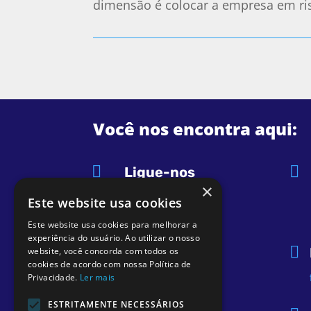
dimensão é colocar a empresa em risc
Você nos encontra aqui:


Ligue-nos
×
(47) 2125-0304
Este website usa cookies
Este website usa cookies para melhorar a

(47) 9 9646-6805
experiência do usuário. Ao utilizar o nosso

website, você concorda com todos os
cookies de acordo com nossa Política de

@kmsocupacional
Privacidade.
Ler mais

ESTRITAMENTE NECESSÁRIOS
/kmsocupacional