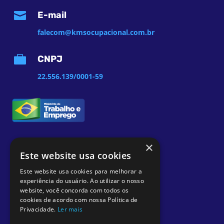

E-mail
falecom@kmsocupacional.com.br

CNPJ
22.556.139/0001-59
×
Este website usa cookies
Este website usa cookies para melhorar a
experiência do usuário. Ao utilizar o nosso
website, você concorda com todos os
cookies de acordo com nossa Política de
Privacidade.
Ler mais