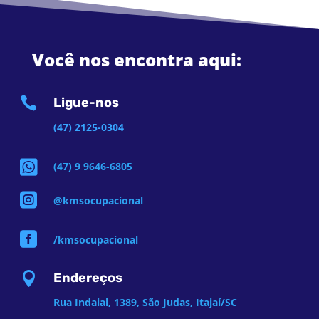
Você nos encontra aqui:

Ligue-nos
(47) 2125-0304

(47) 9 9646-6805

@kmsocupacional

/kmsocupacional

Endereços
Rua Indaial, 1389, São Judas, Itajaí/SC