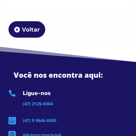
Voltar
Você nos encontra aqui:

Ligue-nos
(47) 2125-0304

(47) 9 9646-6805

@kmsocupacional