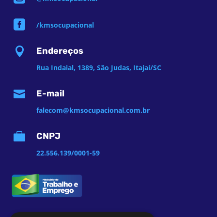

/kmsocupacional

Endereços
Rua Indaial, 1389, São Judas, Itajaí/SC

E-mail
falecom@kmsocupacional.com.br

CNPJ
22.556.139/0001-59