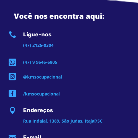
Você nos encontra aqui:

Ligue-nos
(47) 2125-0304

(47) 9 9646-6805

@kmsocupacional

/kmsocupacional

Endereços
Rua Indaial, 1389, São Judas, Itajaí/SC

E-mail