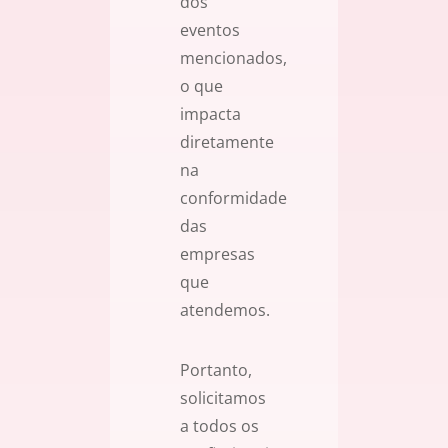
dos
eventos
mencionados,
o que
impacta
diretamente
na
conformidade
das
empresas
que
atendemos.
Portanto,
solicitamos
a todos os